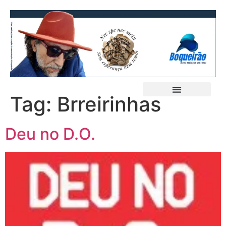
Tag:
Brreirinhas
Deu no D.O.