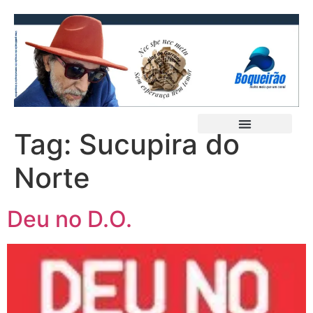
Tag:
Sucupira do
Norte
Deu no D.O.