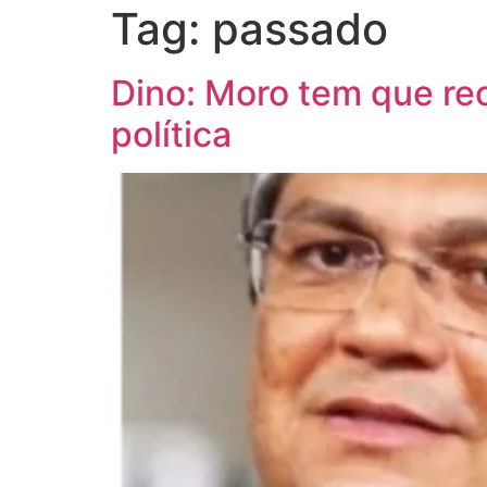
Tag:
passado
Dino: Moro tem que rec
política