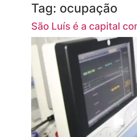
Tag:
ocupação
São Luís é a capital 