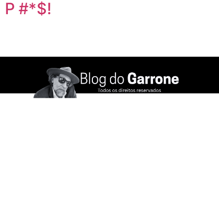
P #*$!