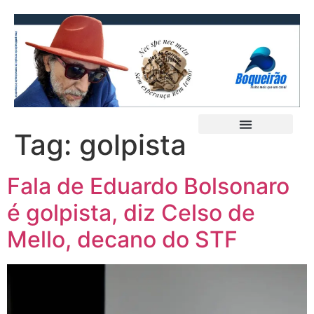
Tag:
golpista
Fala de Eduardo Bolsonaro
é golpista, diz Celso de
Mello, decano do STF