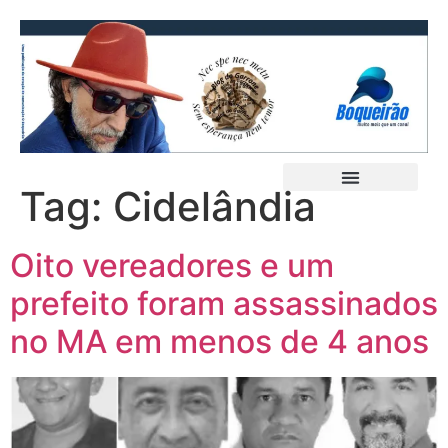
Tag:
Cidelândia
Oito vereadores e um
prefeito foram assassinados
no MA em menos de 4 anos