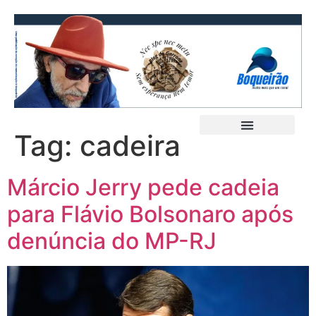
Tag:
cadeira
Márcio Jerry pede cadeia
para Flávio Bolsonaro após
denúncia do MP-RJ