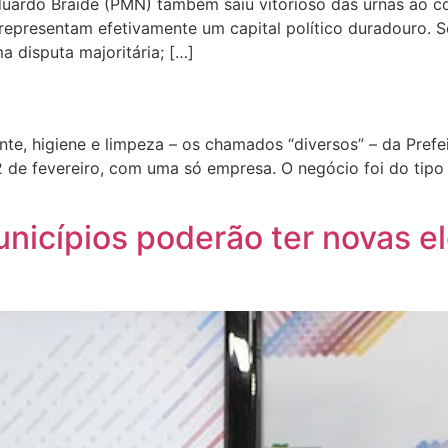
uardo Braide (PMN) também saiu vitorioso das urnas ao co
representam efetivamente um capital político duradouro. S
 disputa majoritária; […]
te, higiene e limpeza – os chamados “diversos” – da Prefei
2 de fevereiro, com uma só empresa. O negócio foi do tipo
icípios poderão ter novas el