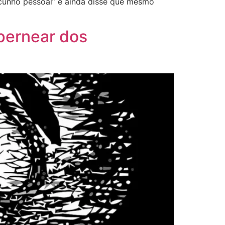
e “cunho pessoal” e ainda disse que mesmo
spernear dos