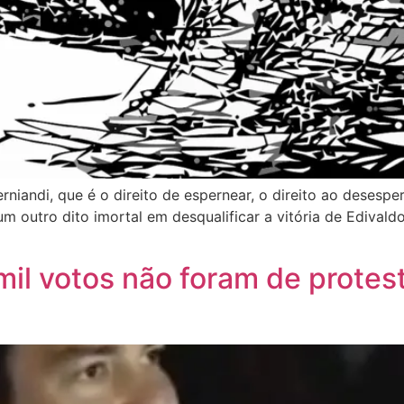
erniandi, que é o direito de espernear, o direito ao deses
 um outro dito imortal em desqualificar a vitória de Edival
il votos não foram de protes