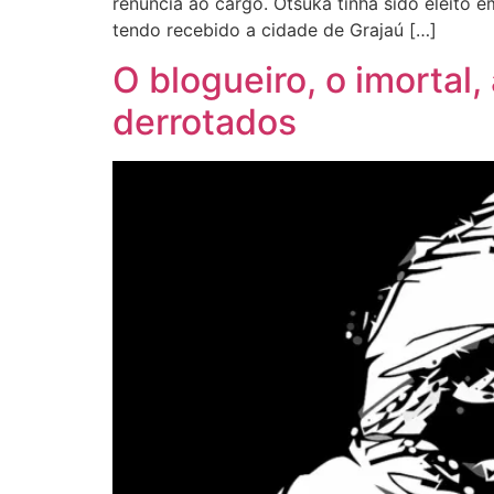
renúncia ao cargo. Otsuka tinha sido eleito e
tendo recebido a cidade de Grajaú […]
O blogueiro, o imortal,
derrotados