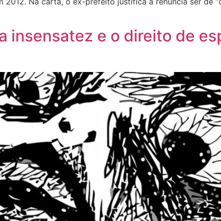
m 2012. Na carta, o ex-prefeito justifica a renúncia ser d
 a insensatez e o direito de e