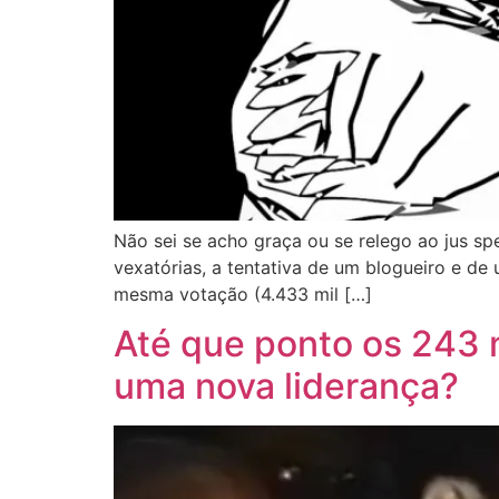
Não sei se acho graça ou se relego ao jus sp
vexatórias, a tentativa de um blogueiro e de
mesma votação (4.433 mil […]
Até que ponto os 243 m
uma nova liderança?