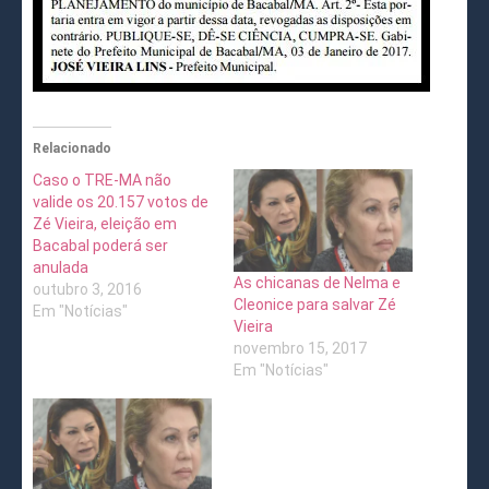
Relacionado
Caso o TRE-MA não
valide os 20.157 votos de
Zé Vieira, eleição em
Bacabal poderá ser
anulada
As chicanas de Nelma e
outubro 3, 2016
Cleonice para salvar Zé
Em "Notícias"
Vieira
novembro 15, 2017
Em "Notícias"