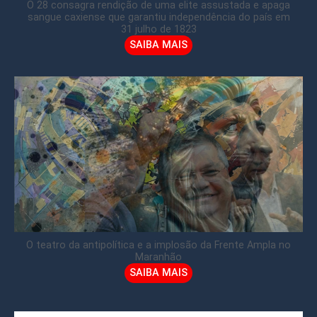
O 28 consagra rendição de uma elite assustada e apaga
sangue caxiense que garantiu independência do país em
31 julho de 1823
SAIBA MAIS
O teatro da antipolítica e a implosão da Frente Ampla no
Maranhão
SAIBA MAIS