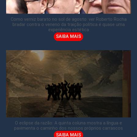
Como verniz barato no sol de agosto: ver Roberto Rocha
bradar contra o veneno da traição política é quase uma
experiência estética
SAIBA MAIS
O eclipse da razão: A quinta coluna mostra a língua e
pavimenta o caminho dos nossos próprios carrascos
SAIBA MAIS