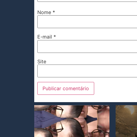
Nome
*
E-mail
*
Site