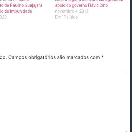
o de Paulino Guajajara
apoio do governo Flávio Dino
clo de impunidade
novembro 4, 2019
2020
Em "Política"
do.
Campos obrigatórios são marcados com
*