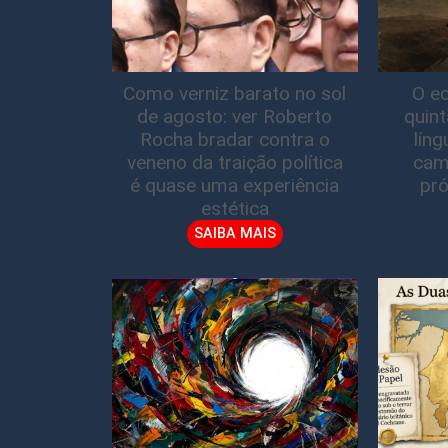
Como verniz barato no sol
O ec
de agosto: ver Roberto
quin
Rocha bradar contra o
lín
veneno da traição política
cam
é quase uma experiência
pró
estética
SAIBA MAIS