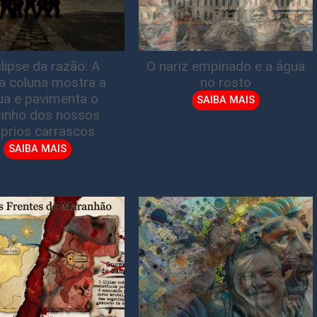
lipse da razão: A
O nariz empinado e a água
ta coluna mostra a
no rosto
gua e pavimenta o
SAIBA MAIS
inho dos nossos
prios carrascos
SAIBA MAIS