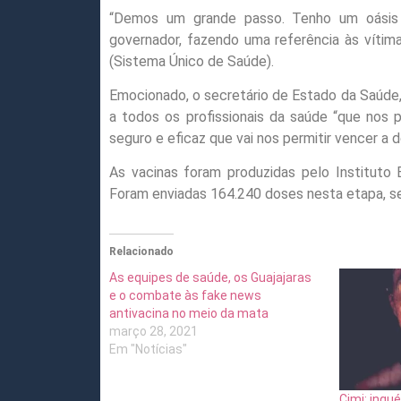
“Demos um grande passo. Tenho um oásis 
governador, fazendo uma referência às víti
(Sistema Único de Saúde).
Emocionado, o secretário de Estado da Saúde, 
a todos os profissionais da saúde “que nos 
seguro e eficaz que vai nos permitir vencer a 
As vacinas foram produzidas pelo Instituto 
Foram enviadas 164.240 doses nesta etapa, s
Relacionado
As equipes de saúde, os Guajajaras
e o combate às fake news
antivacina no meio da mata
março 28, 2021
Em "Notícias"
Cimi: inqué