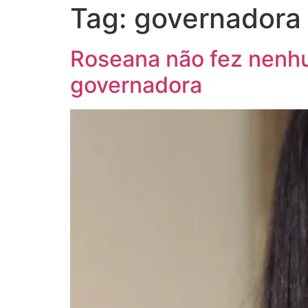
Tag:
governadora
Roseana não fez nenh
governadora