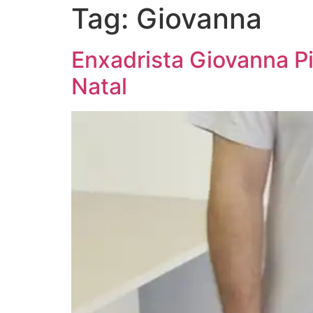
Tag:
Giovanna
Enxadrista Giovanna P
Natal