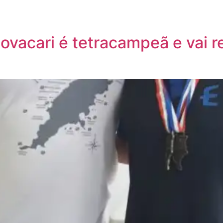
iovacari é tetracampeã e vai 