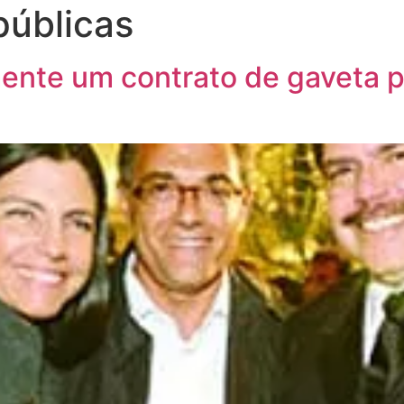
públicas
ente um contrato de gaveta p