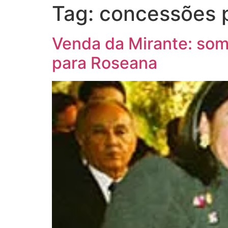
Tag:
concessões 
Venda da Mirante: som
para Roseana