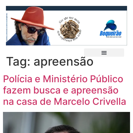
Tag:
apreensão
Polícia e Ministério Público
fazem busca e apreensão
na casa de Marcelo Crivella