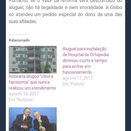
Portanto, se o valor da reforma será descontado do
aluguel, não há ilegalidade e nem imoralidade. A Globo
só atendeu um pedido especial do dono de uma das
suas afiliadas.
Relacionado
Aluguel para instalação
de Hospital de Ortopedia
diminuiu custo e tempo
para entrar em
funcionamento
Roseana alugou “clínica
agosto 17, 2017
fantasma” que nunca
Em "Polícia"
realizou um atendimento
agosto 18, 2017
Em "Notícias"