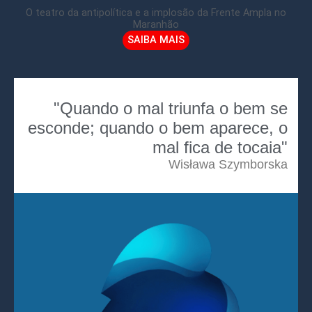
O teatro da antipolítica e a implosão da Frente Ampla no
Maranhão
SAIBA MAIS
"Quando o mal triunfa o bem se
esconde; quando o bem aparece, o
mal fica de tocaia"
Wisława Szymborska