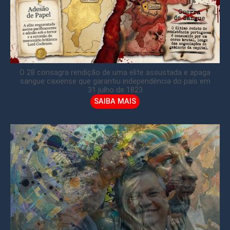
O 28 consagra rendição de uma elite assustada e apaga
sangue caxiense que garantiu independência do país em
31 julho de 1823
SAIBA MAIS