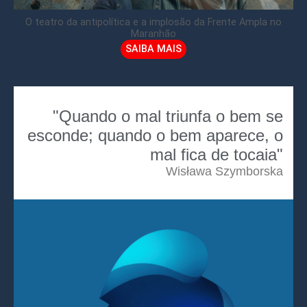
O teatro da antipolítica e a implosão da Frente Ampla no
Maranhão
SAIBA MAIS
"Quando o mal triunfa o bem se
esconde; quando o bem aparece, o
mal fica de tocaia"
Wisława Szymborska