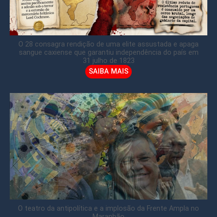
O 28 consagra rendição de uma elite assustada e apaga
sangue caxiense que garantiu independência do país em
31 julho de 1823
SAIBA MAIS
O teatro da antipolítica e a implosão da Frente Ampla no
Maranhão