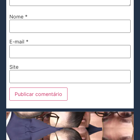
Nome
*
E-mail
*
Site