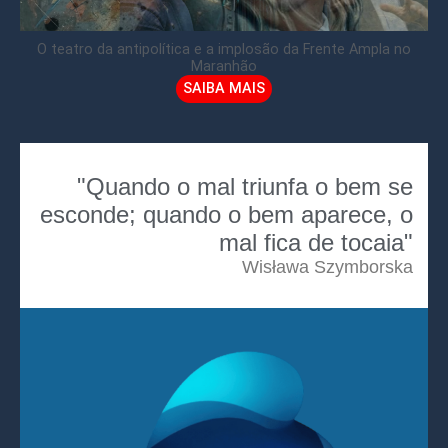
O teatro da antipolítica e a implosão da Frente Ampla no
Maranhão
SAIBA MAIS
"Quando o mal triunfa o bem se
esconde; quando o bem aparece, o
mal fica de tocaia"
Wisława Szymborska