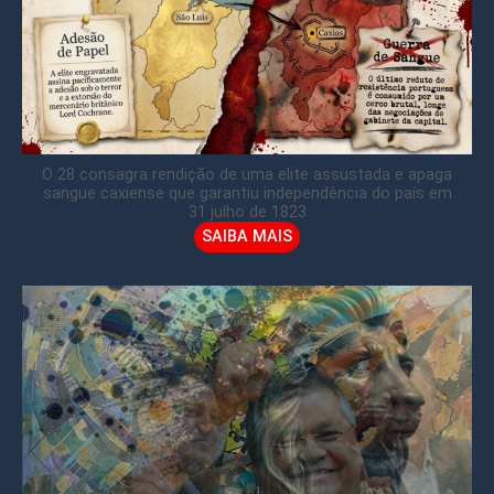
O 28 consagra rendição de uma elite assustada e apaga
sangue caxiense que garantiu independência do país em
31 julho de 1823
SAIBA MAIS