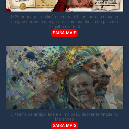
O 28 consagra rendição de uma elite assustada e apaga
sangue caxiense que garantiu independência do país em
31 julho de 1823
SAIBA MAIS
O teatro da antipolítica e a implosão da Frente Ampla no
Maranhão
SAIBA MAIS