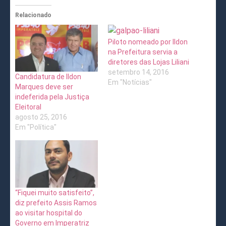
Relacionado
Piloto nomeado por Ildon
na Prefeitura servia a
diretores das Lojas Liliani
setembro 14, 2016
Candidatura de Ildon
Em "Notícias"
Marques deve ser
indeferida pela Justiça
Eleitoral
agosto 25, 2016
Em "Política"
“Fiquei muito satisfeito”,
diz prefeito Assis Ramos
ao visitar hospital do
Governo em Imperatriz