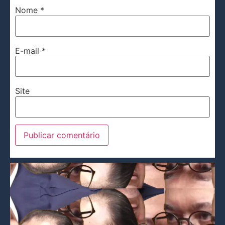
Nome
*
E-mail
*
Site