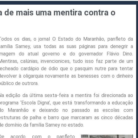
a de mais uma mentira contra o
Todos os dias, o jornal O Estado do Maranhão, panfleto da
família Sarney, usa todas as suas páginas para denegrir a
imagem do atual governo e do governador Flávio Dino.
Mentiras, calúnias, invencionices, tudo isso faz parte de um
recheado cardápio de ódio que o pasquim nutre para tentar
devolver à oligarquia novamente as benesses com o dinheiro
público de outrora.
Na edição da última sexta-feira a mentira foi direcionada ao
programa ‘Escola Digna’, que está transformando a educação
do Maranhão e deixando no passado as escolas com
estruturas de palha e barro que marcaram as cinco décadas
de domínio da família Sarney no estado.
De acordo com o panfleto