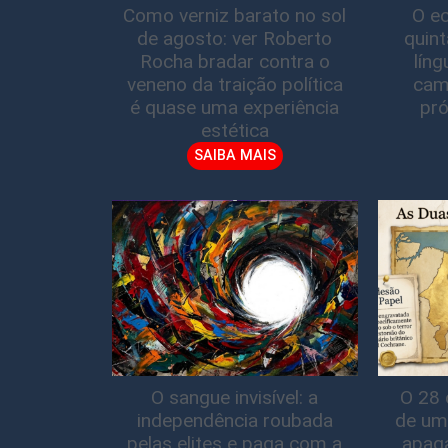
Como verniz barato no sol
O ec
de agosto: ver Roberto
quin
Rocha bradar contra o
lín
veneno da traição política
cam
é quase uma experiência
pró
estética
SAIBA MAIS
O sangue invisível: a
O 28 
independência roubada
de um
pelas elites e paga com a
apag