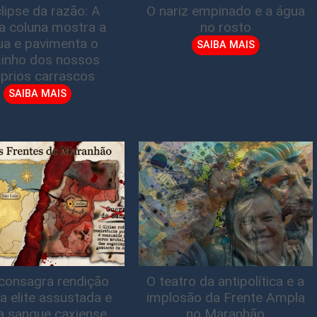
lipse da razão: A
O nariz empinado e a água
ta coluna mostra a
no rosto
gua e pavimenta o
SAIBA MAIS
inho dos nossos
prios carrascos
SAIBA MAIS
consagra rendição
O teatro da antipolítica e a
a elite assustada e
implosão da Frente Ampla
a sangue caxiense
no Maranhão