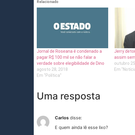
Relacionado
Jornal de Roseana é condenado a
Jerry deto
pagar R$ 100 mil se não falar a
assim sem
verdade sobre elegibilidade de Dino
outubro 25
agosto 28, 2018
Em "Notíci
Em "Política"
Uma resposta
Carlos
disse:
E quem ainda lê esse lixo?