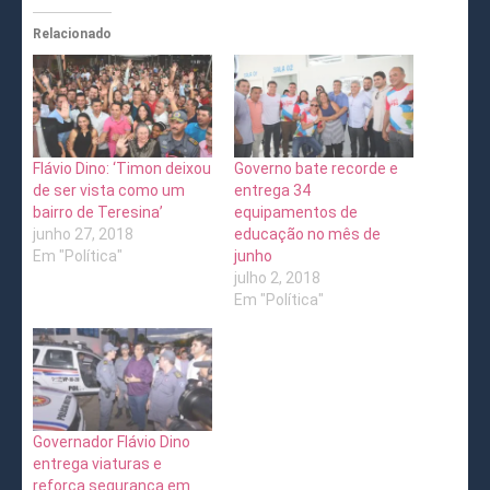
Relacionado
Flávio Dino: ‘Timon deixou
Governo bate recorde e
de ser vista como um
entrega 34
bairro de Teresina’
equipamentos de
junho 27, 2018
educação no mês de
Em "Política"
junho
julho 2, 2018
Em "Política"
Governador Flávio Dino
entrega viaturas e
reforça segurança em