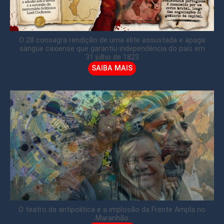
O 28 consagra rendição de uma elite assustada e apaga
sangue caxiense que garantiu independência do país em
31 julho de 1823
SAIBA MAIS
O teatro da antipolítica e a implosão da Frente Ampla no
Maranhão