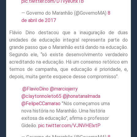
pic.twitter.com/DTvye0nx1B
— Governo do Maranhão (@GovernoMA)
8
de abril de 2017
Flávio Dino destacou que a inauguração de duas
unidades de educação integral representa parte do
grande passo que o Maranhão está dando na educação.
Segundo ele, “só existe desenvolvimento verdadeiro
acreditando na educação. Há um consenso retórico em
termos de campanha, que educação é prioridade, e,
depois, muita gente esquece desse compromisso”.
.
@FlavioDino
@marciojerry
@claytonnoleto65
@jhonatanalmada
@FelipeCCamarao
"Nós começamos uma
nova história no Maranhão. Uma história
exitosa da educação", afirma o professor
Gideão.
pic.twitter.com/VJNVHElxtP