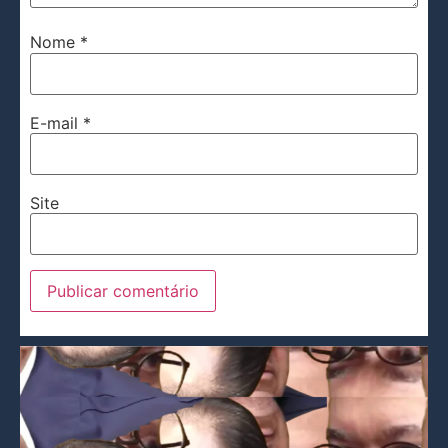
Nome
*
E-mail
*
Site