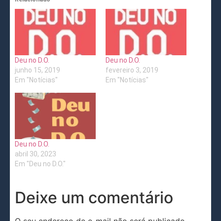
Deu no D.O.
Deu no D.O.
junho 15, 2019
fevereiro 3, 2019
Em "Notícias"
Em "Notícias"
Deu no D.O.
abril 30, 2023
Em "Deu no D.O."
Deixe um comentário
O seu endereço de e-mail não será publicado.