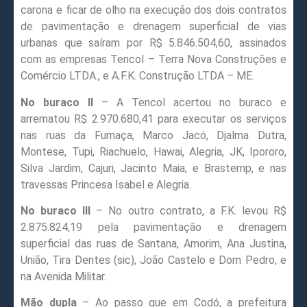
carona e ficar de olho na execução dos dois contratos
de pavimentação e drenagem superficial de vias
urbanas que saíram por R$ 5.846.504,60, assinados
com as empresas Tencol – Terra Nova Construções e
Comércio LTDA., e A.F.K. Construção LTDA – ME.
No buraco II
– A Tencol acertou no buraco e
arrematou R$ 2.970.680,41 para executar os serviços
nas ruas da Fumaça, Marco Jacó, Djalma Dutra,
Montese, Tupi, Riachuelo, Hawai, Alegria, JK, Ipororo,
Silva Jardim, Cajuri, Jacinto Maia, e Brastemp, e nas
travessas Princesa Isabel e Alegria.
No buraco III
– No outro contrato, a F.K. levou R$
2.875.824,19 pela pavimentação e drenagem
superficial das ruas de Santana, Amorim, Ana Justina,
União, Tira Dentes (sic), João Castelo e Dom Pedro, e
na Avenida Militar.
Mão dupla
– Ao passo que em Codó, a prefeitura