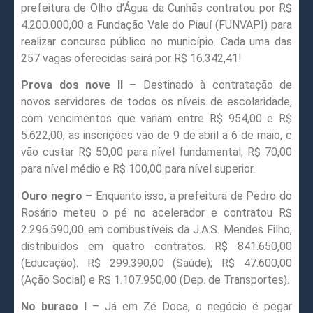
prefeitura de Olho d’Água da Cunhãs contratou por R$
4.200.000,00 a Fundação Vale do Piauí (FUNVAPI) para
realizar concurso público no município. Cada uma das
257 vagas oferecidas sairá por R$ 16.342,41!
Prova dos nove II
– Destinado à contratação de
novos servidores de todos os níveis de escolaridade,
com vencimentos que variam entre R$ 954,00 e R$
5.622,00, as inscrições vão de 9 de abril a 6 de maio, e
vão custar R$ 50,00 para nível fundamental, R$ 70,00
para nível médio e R$ 100,00 para nível superior.
Ouro negro
– Enquanto isso, a prefeitura de Pedro do
Rosário meteu o pé no acelerador e contratou R$
2.296.590,00 em combustíveis da J.A.S. Mendes Filho,
distribuídos em quatro contratos. R$ 841.650,00
(Educação). R$ 299.390,00 (Saúde); R$ 47.600,00
(Ação Social) e R$ 1.107.950,00 (Dep. de Transportes).
No buraco I
– Já em Zé Doca, o negócio é pegar