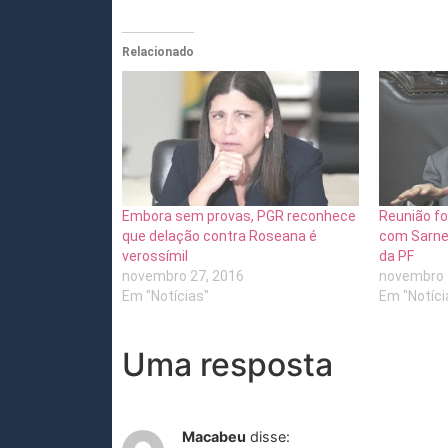
Relacionado
Embora sem provas, PGR reconhece
Reunião f
que delação contra Roseana é
com Sarney
verossímil
da PF
novembro 27, 2016
novembro 
Em "Notícias"
Em "Notíci
Uma resposta
Macabeu
disse: