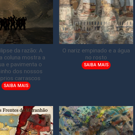
lipse da razão: A
O nariz empinado e a água
ta coluna mostra a
no rosto
gua e pavimenta o
SAIBA MAIS
inho dos nossos
prios carrascos
SAIBA MAIS