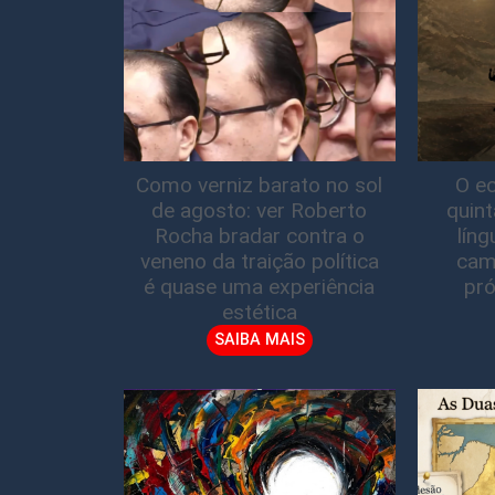
Como verniz barato no sol
O ec
de agosto: ver Roberto
quin
Rocha bradar contra o
lín
veneno da traição política
cam
é quase uma experiência
pró
estética
SAIBA MAIS