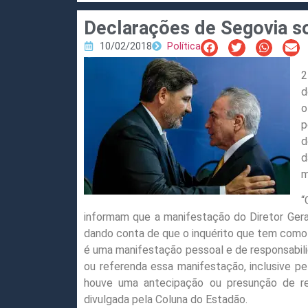
Declarações de Segovia s
10/02/2018
Política
2
d
o
p
d
d
m
“
informam que a manifestação do Diretor Geral
dando conta de que o inquérito que tem como 
é uma manifestação pessoal e de responsabili
ou referenda essa manifestação, inclusive p
houve uma antecipação ou presunção de re
divulgada pela Coluna do Estadão.