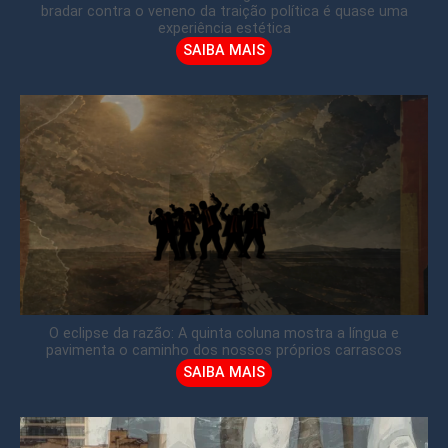
bradar contra o veneno da traição política é quase uma
experiência estética
SAIBA MAIS
O eclipse da razão: A quinta coluna mostra a língua e
pavimenta o caminho dos nossos próprios carrascos
SAIBA MAIS