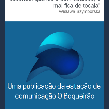
mal fica de tocaia"
Wisława Szymborska