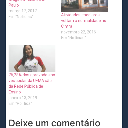
Paulo
março 17, 2017
Atividades escolares
Em "Notícias"
voltam à normalidade no
Cintra
novembro 22, 2016
Em "Notícias"
76,28% dos aprovados no
vestibular da UEMA são
da Rede Pública de
Ensino
janeiro 13, 2019
Em "Política"
Deixe um comentário