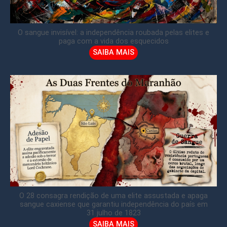
O sangue invisível: a independência roubada pelas elites e
paga com a vida dos esquecidos
SAIBA MAIS
O 28 consagra rendição de uma elite assustada e apaga
sangue caxiense que garantiu independência do país em
31 julho de 1823
SAIBA MAIS