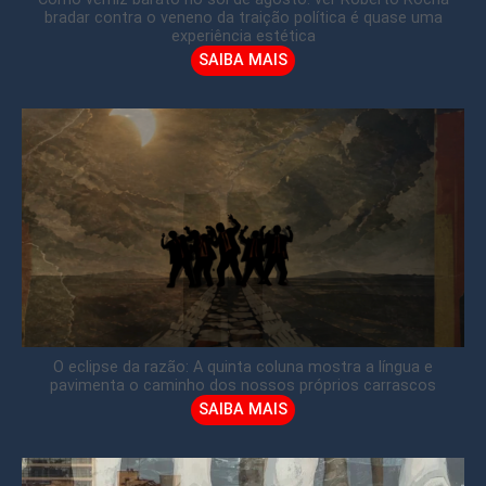
bradar contra o veneno da traição política é quase uma
experiência estética
SAIBA MAIS
O eclipse da razão: A quinta coluna mostra a língua e
pavimenta o caminho dos nossos próprios carrascos
SAIBA MAIS