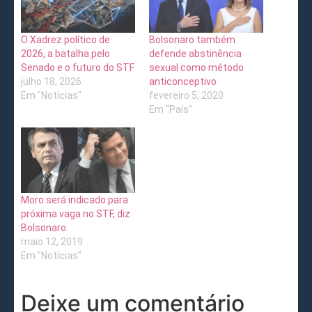
O Xadrez político de
Bolsonaro também
2026, a batalha pelo
defende abstinência
Senado e o futuro do STF
sexual como método
julho 18, 2026
anticonceptivo
Em "Notícias"
fevereiro 5, 2020
Em "País"
Moro será indicado para
próxima vaga no STF, diz
Bolsonaro.
maio 12, 2019
Em "Notícias"
Deixe um comentário