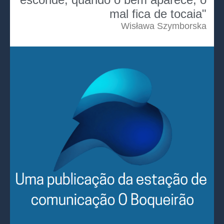
mal fica de tocaia"
Wisława Szymborska