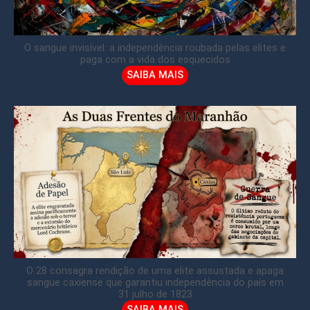
O sangue invisível: a independência roubada pelas elites e
paga com a vida dos esquecidos
SAIBA MAIS
O 28 consagra rendição de uma elite assustada e apaga
sangue caxiense que garantiu independência do país em
31 julho de 1823
SAIBA MAIS