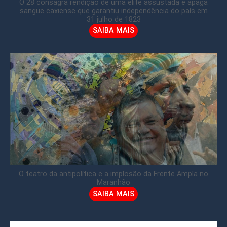
O 28 consagra rendição de uma elite assustada e apaga
sangue caxiense que garantiu independência do país em
31 julho de 1823
SAIBA MAIS
O teatro da antipolítica e a implosão da Frente Ampla no
Maranhão
SAIBA MAIS