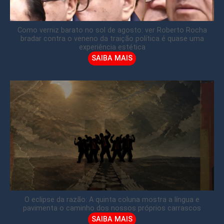
Como verniz barato no sol de agosto: ver Roberto Rocha
bradar contra o veneno da traição política é quase uma
experiência estética
SAIBA MAIS
O eclipse da razão: A quinta coluna mostra a língua e
pavimenta o caminho dos nossos próprios carrascos
SAIBA MAIS