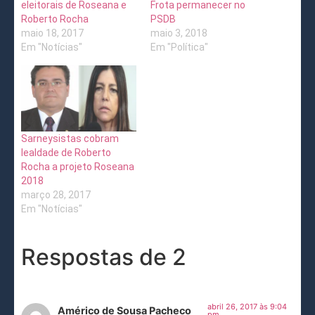
eleitorais de Roseana e
Frota permanecer no
Roberto Rocha
PSDB
maio 18, 2017
maio 3, 2018
Em "Notícias"
Em "Política"
Sarneysistas cobram
lealdade de Roberto
Rocha a projeto Roseana
2018
março 28, 2017
Em "Notícias"
Respostas de 2
abril 26, 2017 às 9:04
Américo de Sousa Pacheco
pm