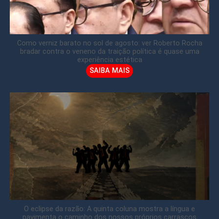
Como verniz barato no sol de agosto: ver Roberto Rocha
bradar contra o veneno da traição política é quase uma
experiência estética
SAIBA MAIS
O eclipse da razão: A quinta coluna mostra a língua e
pavimenta o caminho dos nossos próprios carrascos