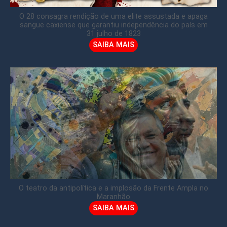
O 28 consagra rendição de uma elite assustada e apaga
sangue caxiense que garantiu independência do país em
31 julho de 1823
SAIBA MAIS
O teatro da antipolítica e a implosão da Frente Ampla no
Maranhão
SAIBA MAIS