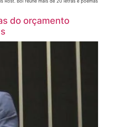
is Rost. Boi reúne mais de 20 letras e poemas
das do orçamento
as