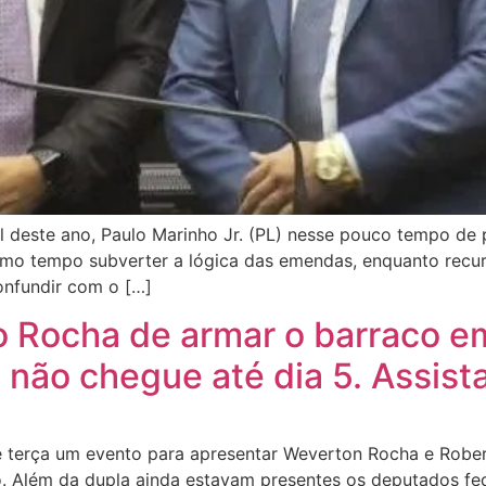
l deste ano, Paulo Marinho Jr. (PL) nesse pouco tempo de
o tempo subverter a lógica das emendas, enquanto recurs
onfundir com o […]
Rocha de armar o barraco em
 não chegue até dia 5. Assist
e terça um evento para apresentar Weverton Rocha e Rob
. Além da dupla ainda estavam presentes os deputados fede