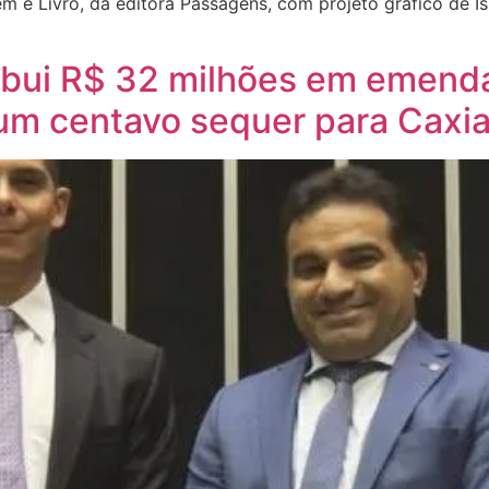
 é Livro, da editora Passagens, com projeto gráfico de Is
tribui R$ 32 milhões em emen
 um centavo sequer para Caxi