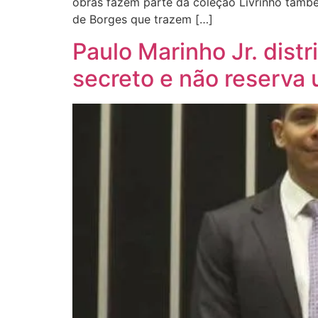
obras fazem parte da coleção Livrinho também
de Borges que trazem […]
Paulo Marinho Jr. dis
secreto e não reserva