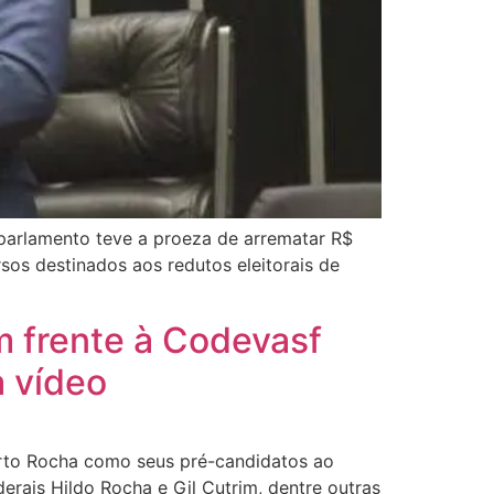
 parlamento teve a proeza de arrematar R$
os destinados aos redutos eleitorais de
 frente à Codevasf
a vídeo
erto Rocha como seus pré-candidatos ao
rais Hildo Rocha e Gil Cutrim, dentre outras